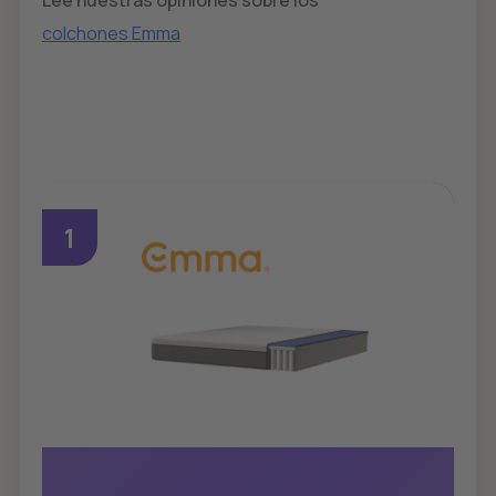
colchones Emma
1