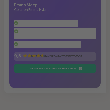
Emma Sleep
Colchón Emma Hybrid
El colchón más premiado de Europa
Óptima circulación del aire gracias a los
muelles ensacados Aeroflex
Adecuado para todo tipo de cuerpos
9,5
50% + 5% EXTRA KORTING MET CODE TOP5COL
Compra con descuento en Emma Sleep