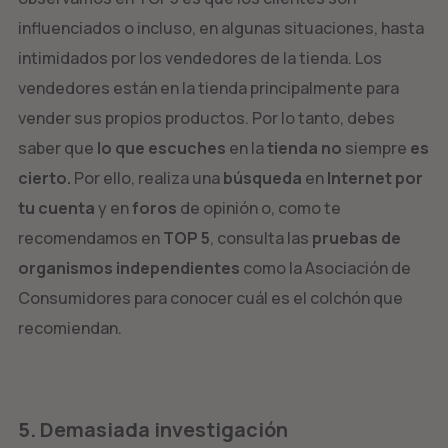
influenciados o incluso, en algunas situaciones, hasta
intimidados por los vendedores de la tienda. Los
vendedores están en la tienda principalmente para
vender sus propios productos. Por lo tanto, debes
saber que
lo que escuches
en la
tienda no
siempre
es
cierto.
Por ello, realiza una
búsqueda
en
Internet
por
tu cuenta
y en
foros
de opinión o, como te
recomendamos en
TOP 5
, consulta las
pruebas de
organismos independientes
como la Asociación de
Consumidores para conocer cuál es el colchón que
recomiendan.
5. Demasiada investigación