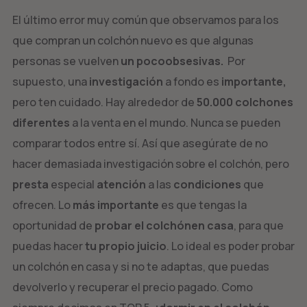
El último error muy común que observamos para los
que compran un colchón nuevo es que algunas
personas se vuelven
un pocoobsesivas.
Por
supuesto, una
investigación
a fondo es
importante,
pero ten cuidado. Hay alrededor de
50.000 colchones
diferentes
a la venta en el mundo. Nunca se pueden
comparar todos entre sí. Así que asegúrate de no
hacer demasiada investigación sobre el colchón, pero
presta
especial
atención
a las
condiciones
que
ofrecen. Lo
más importante
es que tengas la
oportunidad de
probar el colchónen casa
, para que
puedas hacer
tu propio juicio
. Lo ideal es poder probar
un colchón en casa y si no te adaptas, que puedas
devolverlo y recuperar el precio pagado. Como