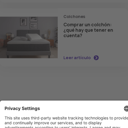
Colchones
Comprar un colchón:
¿qué hay que tener en
cuenta?
Leer artículo