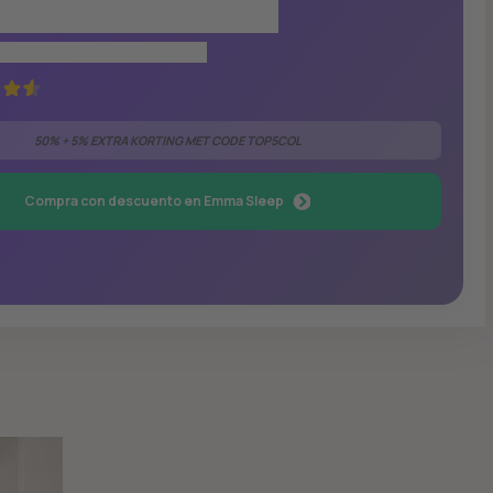
culación del aire gracias a los
nsacados Aeroflex
para todo tipo de cuerpos
50% + 5% EXTRA KORTING MET CODE TOP5COL
Compra con descuento en Emma Sleep