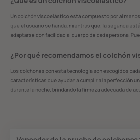
¿Qué es un colchón viscoelástico?
Un colchón viscoelástico está compuesto por al menos d
que el usuario se hunda, mientras que, la segunda es
adaptarse con facilidad al cuerpo de cada persona. Pued
¿Por qué recomendamos el colchón vi
Los colchones con esta tecnología son escogidos cada
características que ayudan a cumplir a la perfección u
durante la noche, brindando la firmeza adecuada de acu
Vencedor de la prueba de colchones