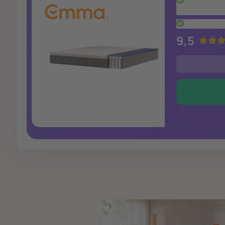
Óptima cir
muelles e
Adecuado 
9,5