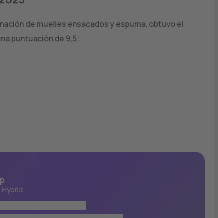
inación de muelles ensacados y espuma, obtuvo el
na puntuación de 9,5:
p
 Hybrid
n más premiado de Europa