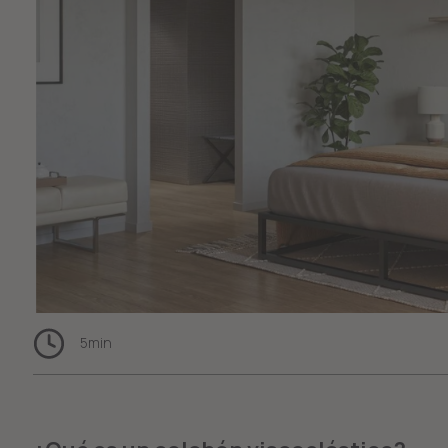
5
min