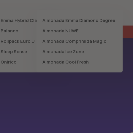
olchones 2026
Mejores Almohadas 2026
Contenido
 Emma Hybrid Classic
Almohada Emma Diamond Degree
 Balance
Almohada NUWE
mbia!🔥
Rollpack Euro U
Almohada Comprimida Magic
 Sleep Sense
Almohada Ice Zone
 Onirico
Almohada Cool Fresh